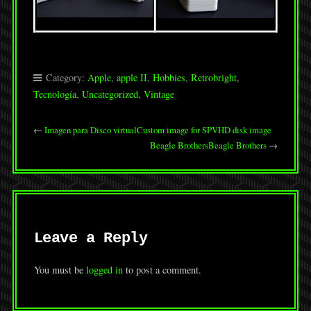
Category:
Apple
,
apple II
,
Hobbies
,
Retrobright
,
Tecnología
,
Uncategorized
,
Vintage
←
Imagen para Disco virtual
Custom image for SPVHD disk image
Beagle Brothers
Beagle Brothers
→
Leave a Reply
You must be
logged in
to post a comment.