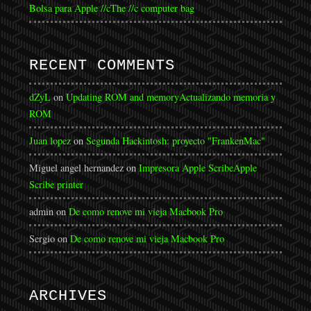
Bolsa para Apple //c
The //c computer bag
RECENT COMMENTS
dZyL
on
Updating ROM and memory
Actualizando memoria y
ROM
Juan lopez
on
Segunda Hackintosh: proyecto "FrankenMac"
Miguel angel hernandez
on
Impresora Apple Scribe
Apple
Scribe printer
admin
on
De como renove mi vieja Macbook Pro
Sergio
on
De como renove mi vieja Macbook Pro
ARCHIVES